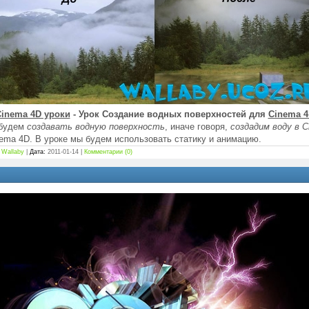
inema 4D уроки
- Урок Создание водных поверхностей для
Cinema 
 будем
создавать водную поверхность
, иначе говоря,
создадим воду в 
ema 4D. В уроке мы будем использовать статику и анимацию.
Wallaby
|
Дата:
2011-01-14
|
Комментарии (0)