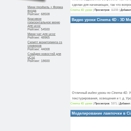
сделан для начинающих, так что вопрос
Мини профиль + Форма
Cinema 4D уроки
|
Просмотров:
11233 |
Добавил
входа
Рейтинг: 68508
Красивое
Видео уроки Cinema 4D - 3D 
горизонтальное меню
для ucoz
Рейтинг: 54500
Мини-чат для ucoz
Рейтинг: 48965
Скрипт мониторинга cs
серверов
Рейтинг: 44008
Слайдер новостей для
uCoz
Рейтинг: 18600
Отличный
видео уроки по Cinema 4D
. 
текстурирования, освещения и т. д. Ур
Cinema 4D уроки
|
Просмотров:
5371 |
Добавил:
Моделирование лампочки в Ci