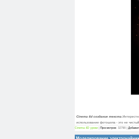
Cinema 4d создание текста
.Интерестн
использование фотошопа - это не чистый 
Cinema 4D уроки
|
Просмотров:
32790 |
Добавил
Моделирование электрочайник