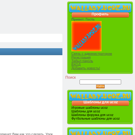
Профиль
Привет: Гость
Связь с администратором
Регистрация
Забыл пароль
ВХОД
Добавить новость!
Поиск
Шаблоны для ucoz
Игровые шаблоны ucoz
Шаблоны для ucoz
Шаблоны форума для ucoz
Футбольные шаблоны для ucoz
опишет Вам как это сделать. Урок