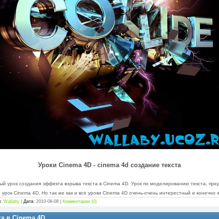
Уроки Cinema 4D - cinema 4d создание текста
ый урок создания эффекта взрыва текста в Cinema 4D. Урок по моделированию текста, пред
урок Cinema 4D, Но так же как и все уроки Cinema 4D очень-очень интерестный и конечно 
:
Wallaby
|
Дата:
2010-08-08
|
Комментарии (0)
а в Cinema 4D