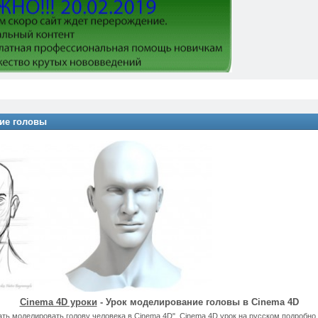
ние головы
Cinema 4D уроки
- Урок моделирование головы в Cinema 4D
ать моделировать голову человека в Cinema 4D". Сinema 4D урок на русском подробно 