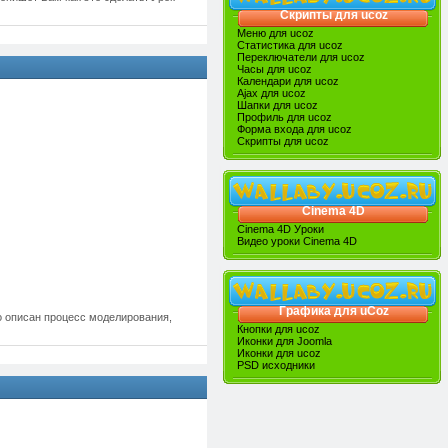
Скрипты для ucoz
Меню для ucoz
Статистика для ucoz
Переключатели для ucoz
Часы для ucoz
Календари для ucoz
Ajax для ucoz
Шапки для ucoz
Профиль для ucoz
Форма входа для ucoz
Скрипты для ucoz
Cinema 4D
Cinema 4D Уроки
Видео уроки Cinema 4D
Графика для uCoz
но описан процесс моделирования,
Кнопки для ucoz
Иконки для Joomla
Иконки для ucoz
PSD исходники