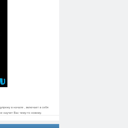
упрежу в начале , включает в себя
же научит Вас чему-то новому.