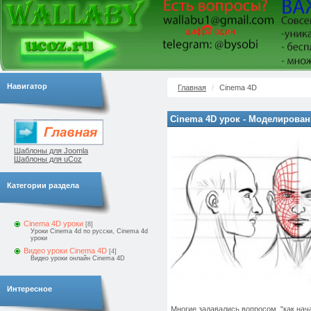
Навигатор
Главная
Cinema 4D
Cinema 4D урок - Моделирова
Шаблоны для Joomla
Шаблоны для uCoz
Категории раздела
Cinema 4D уроки
[8]
Уроки Cinema 4d по русски, Cinema 4d
уроки
Видео уроки Cinema 4D
[4]
Видео уроки онлайн Cinema 4D
Интересное
Многие задавались вопросом, "как нач