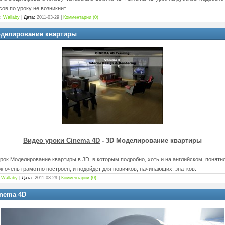
ов по уроку не возникнит.
:
Wallaby
|
Дата:
2011-03-29
|
Комментарии (0)
Моделирование квартиры
Видео уроки Cinema 4D
- 3D Моделирование квартиры
Урок Моделирование квартиры в 3D, в которым подробно, хоть и на английском, понят
ок очень грамотно построен, и подойдет для новичков, начинающих, знатков.
Wallaby
|
Дата:
2011-03-29
|
Комментарии (0)
nema 4D