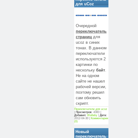
для uCoz
Очередной
переключатель
страниц
для
ucoz в синих
тонах. В данном
переключатели
используются 2
картинки по
нескольку
байт
.
Не на одном
сайте не нашел
рабочей версии,
поэтому решил
сам обновить
скрипт.
Переключатели для ucoz
|
Просмотров:
4383 |
Добавил:
Wallaby
|
Дата:
2012-04-30
|
Комментарии
(0)
Новый
переключатель