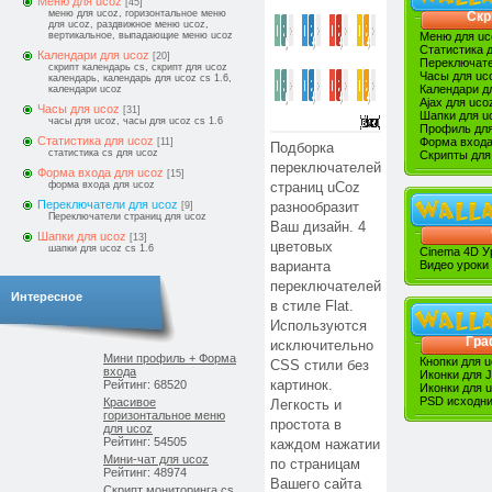
Меню для ucoz
[45]
меню для ucoz, горизонтальное меню
Скр
для ucoz, раздвижное меню ucoz,
вертикальное, выпадающие меню ucoz
Меню для uc
Статистика 
Календари для ucoz
[20]
Переключате
скрипт календарь cs, скрипт для ucoz
Часы для uc
календарь, календарь для ucoz cs 1.6,
Календари д
календари ucoz
Ajax для uco
Часы для ucoz
[31]
Шапки для u
часы для ucoz, часы для ucoz cs 1.6
Профиль для
Статистика для ucoz
Форма входа
[11]
Подборка
статистика cs для ucoz
Скрипты для
переключателей
Форма входа для ucoz
[15]
форма входа для ucoz
страниц uCoz
Переключатели для ucoz
[9]
разнообразит
Переключатели страниц для ucoz
Ваш дизайн. 4
Шапки для ucoz
[13]
цветовых
шапки для ucoz cs 1.6
Cinema 4D У
Видео уроки
варианта
переключателей
Интересное
в стиле Flat.
Используются
Гра
исключительно
Мини профиль + Форма
Кнопки для 
CSS стили без
входа
Иконки для 
Рейтинг: 68520
картинок.
Иконки для 
PSD исходни
Красивое
Легкость и
горизонтальное меню
простота в
для ucoz
Рейтинг: 54505
каждом нажатии
Мини-чат для ucoz
по страницам
Рейтинг: 48974
Вашего сайта
Скрипт мониторинга cs