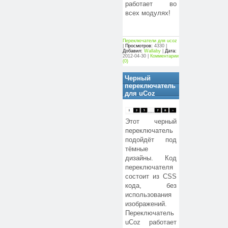
работает во
всех модулях!
Переключатели для ucoz
|
Просмотров:
4330 |
Добавил:
Wallaby
|
Дата:
2012-04-30
|
Комментарии
(0)
Черный
переключатель
для uCoz
Этот черный
переключатель
подойдёт под
тёмные
дизайны. Код
переключателя
состоит из CSS
кода, без
использования
изображений.
Переключатель
uCoz работает