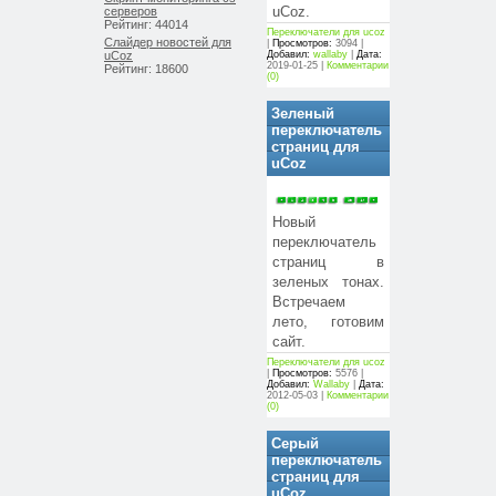
серверов
uCoz.
Рейтинг: 44014
Переключатели для ucoz
Слайдер новостей для
|
Просмотров:
3094 |
uCoz
Добавил:
wallaby
|
Дата:
2019-01-25
|
Комментарии
Рейтинг: 18600
(0)
Зеленый
переключатель
страниц для
uCoz
Новый
переключатель
страниц в
зеленых тонах.
Встречаем
лето, готовим
сайт.
Переключатели для ucoz
|
Просмотров:
5576 |
Добавил:
Wallaby
|
Дата:
2012-05-03
|
Комментарии
(0)
Серый
переключатель
страниц для
uCoz