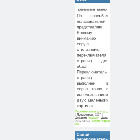
По просьбам
пользователей,
представляю
Вашему
вниманию
серую
стилизацию
переключателя
страниц для
uCoz.
Переключатель
страниц
выполнен в
серых тонах, с
использованием
двух маленьких
картинок.
Переключатели для ucoz
|
Просмотров:
6257 |
Добавил:
Wallaby
|
Дата:
2012-05-03
|
Комментарии
(0)
Синий
переключатель