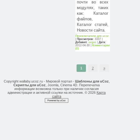
почти во всех
модулях, таких
как: Каталог
файлов,
Каталог статей,
Новости сайта.
Переключатели для ucoz
|
Просмотров:
3337 |
Добавил:
segas
|
Дата:
2012-04-30
|
Комментарии
(0)
1
2
»
Copyright wallaby.ucoz.ru - Мировой портал -
Шаблоны для uCoz
,
Скрипты для uCoz
, Joomla, Cinema 4D. Перепечатка
информации возможна только при наличии согласия
администрации и активной ссылки на источник. © 2026
Карта
сайта