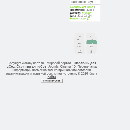
небесных наук...
Шаблоны для ucoz
|
Просмотров:
3086 |
Добавил:
Wallaby
|
Дата:
2011-02-09
|
Комментарии (0)
«
1
2
...
9
10
11
12
13
14
»
Copyright wallaby.ucoz.ru - Мировой портал -
Шаблоны для
uCoz
,
Скрипты для uCoz
, Joomla, Cinema 4D. Перепечатка
информации возможна только при наличии согласия
администрации и активной ссылки на источник. © 2026
Карта
сайта