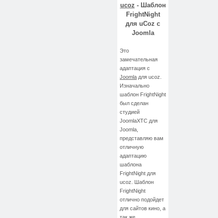
ucoz
- Шаблон
FrightNight
для uCoz с
Joomla
Это
замечательная
адаптация с
Joomla
для ucoz.
Изначально
шаблон
FrightNight
был сделан
студией
JoomlaXTC для
Joomla,
представляю вам
отличную
адаптацию
шаблона
FrightNight
для
ucoz.
Шаблон
FrightNight
отлично подойдет
для сайтов кино, а
так же