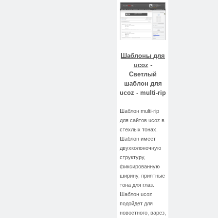
Шаблоны для
ucoz
-
Светлый
шаблон для
ucoz - multi-rip
Шаблон multi-rip
для сайтов ucoz в
стехлых тонах.
Шаблон имеет
двухколоночную
структуру,
фиксированную
ширину, приятные
тона для глаз.
Шаблон ucoz
подойдет для
новостного, варез,