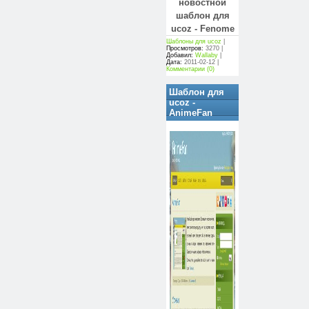
новостной
шаблон для
ucoz - Fenome
Шаблоны для ucoz
|
Просмотров:
3270 |
Добавил:
Wallaby
|
Дата:
2011-02-12
|
Комментарии (0)
Шаблон для
ucoz -
AnimeFan