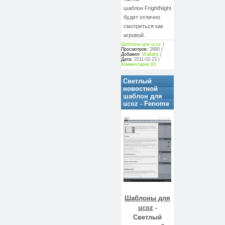
шаблон
FrightNight
будет отлично
смотреться как
игровой.
Шаблоны для ucoz
|
Просмотров:
2890 |
Добавил:
Wallaby
|
Дата:
2011-02-23
|
Комментарии (0)
Светлый
новостной
шаблон для
ucoz - Fenome
Шаблоны для
ucoz
-
Светлый