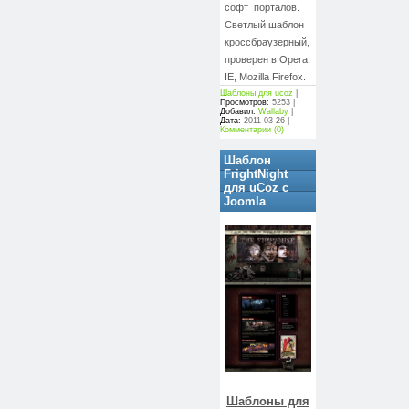
софт
порталов.
Светлый шаблон
кроссбраузерный,
проверен в Opera,
IE, Mozilla Firefox.
Шаблоны для ucoz
|
Просмотров:
5253 |
Добавил:
Wallaby
|
Дата:
2011-03-26
|
Комментарии (0)
Шаблон
FrightNight
для uCoz с
Joomla
Шаблоны для