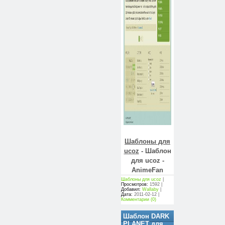
Шаблоны для
ucoz
- Шаблон
для ucoz -
AnimeFan
Шаблоны для ucoz
|
Просмотров:
1592 |
Добавил:
Wallaby
|
Дата:
2011-02-12
|
Комментарии (0)
Шаблон DARK
PLANET для