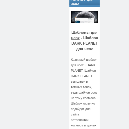
ucoz
Шаблоны для
ucoz
- Шаблон
DARK PLANET
для ucoz
Красивый шаблон
для ucoz - DARK
PLANET. Шаблон
DARK PLANET
выполнен в
тёмных тонах,
ведь шаблон ucoz
на тему космоса.
Шаблон отлично
подойдет для
сайта
астрономии,
космоса и других